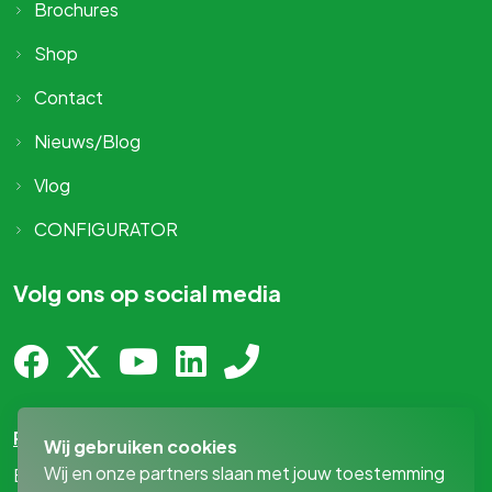
Brochures
Shop
Contact
Nieuws/Blog
Vlog
CONFIGURATOR
Volg ons op social media
Privacy-statement
Wij gebruiken cookies
Wij en onze partners slaan met jouw toestemming
By
MediaPresentaties
!