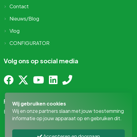
Contact
Nieuws/Blog
Vlog
CONFIGURATOR
Volg ons op social media
Privacy-statement
Wij gebruiken cookies
Wij en onze partners slaan met jouw toestemming
By
MediaPresentaties
!
informatie op jouw apparaat op en gebruiken dit.
Accepteren en doorgaan