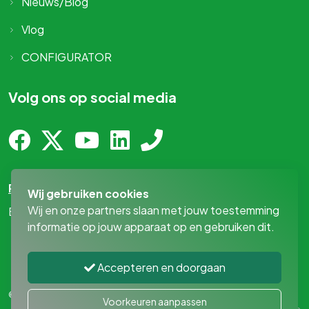
Nieuws/Blog
Vlog
CONFIGURATOR
Volg ons op social media
Privacy-statement
Wij gebruiken cookies
Wij en onze partners slaan met jouw toestemming
By
MediaPresentaties
!
informatie op jouw apparaat op en gebruiken dit.
Accepteren en doorgaan
© 2026 - MAN Bedrijfswageninrichting
|
Privacy voorkeuren
Voorkeuren aanpassen