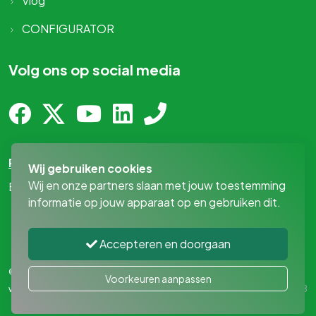
Vlog
CONFIGURATOR
Volg ons op social media
Privacy-statement
Wij gebruiken cookies
Wij en onze partners slaan met jouw toestemming
By
MediaPresentaties
!
informatie op jouw apparaat op en gebruiken dit.
Accepteren en doorgaan
© 2026 - MAN Bedrijfswageninrichting
|
Privacy voorkeuren
Voorkeuren aanpassen
wijzigen
Website door
Jamilo CMS
x
iZiWEB