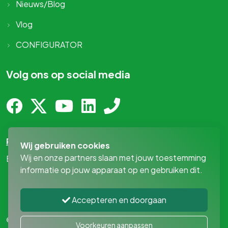
Nieuws/Blog
Vlog
CONFIGURATOR
Volg ons op social media
Privacy-statement
Wij gebruiken cookies
Wij en onze partners slaan met jouw toestemming
By
MediaPresentaties
!
informatie op jouw apparaat op en gebruiken dit.
Accepteren en doorgaan
© 2026 - MAN Bedrijfswageninrichting
|
Privacy voorkeuren
Voorkeuren aanpassen